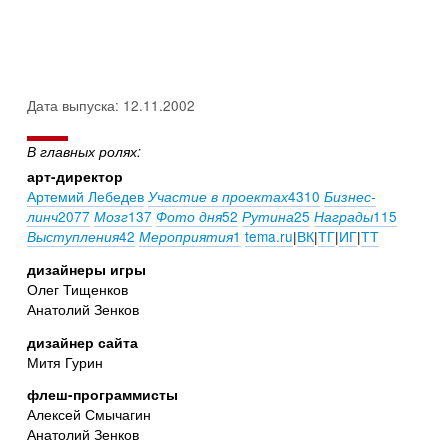
Дата выпуска: 12.11.2002
В главных ролях:
арт-директор
Артемий Лебедев
4310
Участие в проектах
Бизнес-
2077
137
52
25
115
линч
Мозг
Фото дня
Рутина
Награды
42
1
tema.ru
|
ВК
|
ТГ
|
ИГ
|
ТТ
Выступления
Мероприятия
дизайнеры игры
Олег Тищенков
Анатолий Зенков
дизайнер сайта
Митя Гурин
флеш-программисты
Алексей Смычагин
Анатолий Зенков