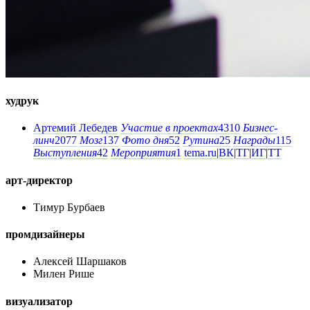
худрук
Артемий Лебедев
Участие в проектах
4310
Бизнес-
линч
2077
Мозг
137
Фото дня
52
Рутина
25
Награды
115
Выступления
42
Мероприятия
1
tema.ru
|
ВК
|
ТГ
|
ИГ
|
ТТ
арт-директор
Тимур Бурбаев
промдизайнеры
Алексей Шаршаков
Милен Рише
визуализатор