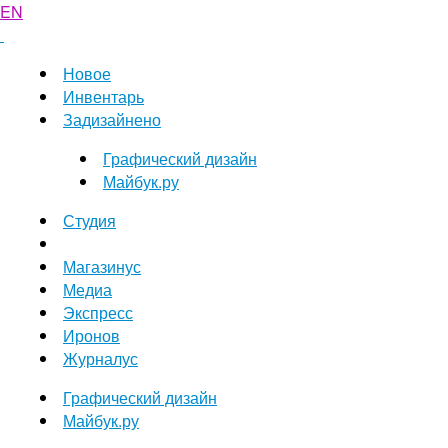
EN
Новое
Инвентарь
Задизайнено
Графический дизайн
Майбук.ру
Студия
Магазинус
Медиа
Экспресс
Иронов
Журналус
Графический дизайн
Майбук.ру