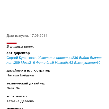
Дата выпуска: 17.09.2014
В главных ролях:
арт-директор
Сергей Кулинкович
236
Участие в проектах
Видео
Бизнес-
289
216
9
62
10
линч
Мозг
Фото дня
Награды
Выступления
дизайнер и иллюстратор
Наташа Байдужа
технический дизайнер
Лёля Ле
копирайтер
Татьяна Деваева
менеджер