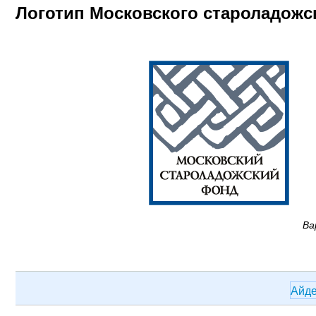
Логотип Московского староладожс
Ва
Айд