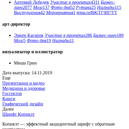
Артемий Лебедев
Участие в проектах
4311
Бизнес-
линч
2077
Мозг
137
Фото дня
52
Рутина
25
Награды
115
Выступления
42
Мероприятия
1
tema.ru
|
ВК
|
ТГ
|
ИГ
|
ТТ
арт-директор
Эркен Кагаров
Участие в проектах
286
Бизнес-линч
189
Мозг
5
Фото дня
19
Награды
11
визуализатор и иллюстратор
Миша Грин
Дата выпуска: 14.11.2019
Еще
Презентации и видео
Медицина и здоровье
Госсектор
Книги
Графический дизайн
Далее
Шрифт Копикэт
Копикэт — эффектный акцидентный шрифт с обратным