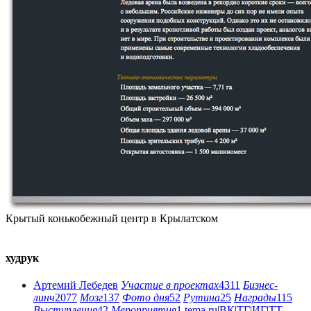
Крытый конькобежный центр в Крылатском
худрук
Артемий Лебедев
Участие в проектах
4311
Бизнес-
линч
2077
Мозг
137
Фото дня
52
Рутина
25
Награды
115
Выступления
42
Мероприятия
1
tema.ru
|
ВК
|
ТГ
|
ИГ
|
ТТ