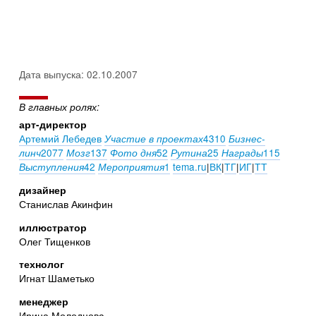
Дата выпуска: 02.10.2007
В главных ролях:
арт-директор
Артемий Лебедев
4310
Участие в проектах
Бизнес-
2077
137
52
25
115
линч
Мозг
Фото дня
Рутина
Награды
42
1
tema.ru
|
ВК
|
ТГ
|
ИГ
|
ТТ
Выступления
Мероприятия
дизайнер
Станислав Акинфин
иллюстратор
Олег Тищенков
технолог
Игнат Шаметько
менеджер
Ирина Молодцова