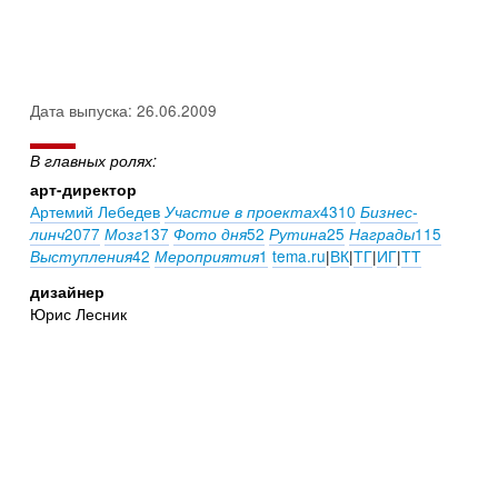
Дата выпуска: 26.06.2009
В главных ролях:
арт-директор
Артемий Лебедев
4310
Участие в проектах
Бизнес-
2077
137
52
25
115
линч
Мозг
Фото дня
Рутина
Награды
42
1
tema.ru
|
ВК
|
ТГ
|
ИГ
|
ТТ
Выступления
Мероприятия
дизайнер
Юрис Лесник