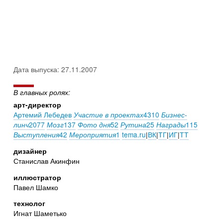
Дата выпуска: 27.11.2007
В главных ролях:
арт-директор
Артемий Лебедев
4310
Участие в проектах
Бизнес-
2077
137
52
25
115
линч
Мозг
Фото дня
Рутина
Награды
42
1
tema.ru
|
ВК
|
ТГ
|
ИГ
|
ТТ
Выступления
Мероприятия
дизайнер
Станислав Акинфин
иллюстратор
Павел Шамко
технолог
Игнат Шаметько