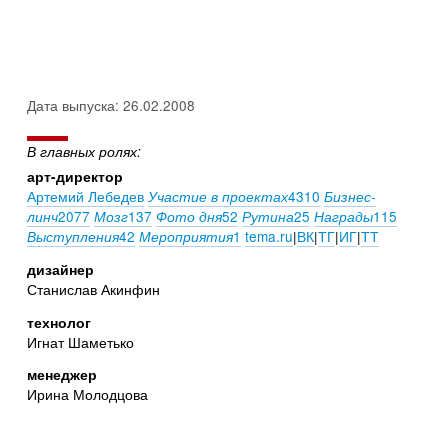
Дата выпуска: 26.02.2008
В главных ролях:
арт-директор
Артемий Лебедев
4310
Участие в проектах
Бизнес-
2077
137
52
25
115
линч
Мозг
Фото дня
Рутина
Награды
42
1
tema.ru
|
ВК
|
ТГ
|
ИГ
|
ТТ
Выступления
Мероприятия
дизайнер
Станислав Акинфин
технолог
Игнат Шаметько
менеджер
Ирина Молодцова