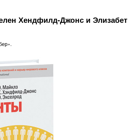
елен Хендфилд-Джонс и Элизабет
бер».