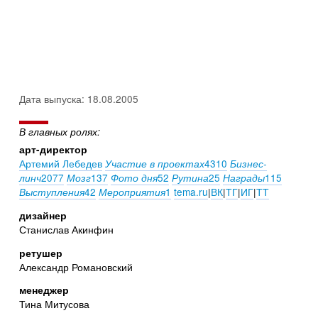
Дата выпуска: 18.08.2005
В главных ролях:
арт-директор
Артемий Лебедев
4310
Участие в проектах
Бизнес-
2077
137
52
25
115
линч
Мозг
Фото дня
Рутина
Награды
42
1
tema.ru
|
ВК
|
ТГ
|
ИГ
|
ТТ
Выступления
Мероприятия
дизайнер
Станислав Акинфин
ретушер
Александр Романовский
менеджер
Тина Митусова