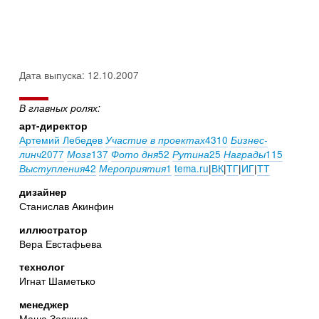
Дата выпуска: 12.10.2007
В главных ролях:
арт-директор
Артемий Лебедев
4310
Участие в проектах
Бизнес-
2077
137
52
25
115
линч
Мозг
Фото дня
Рутина
Награды
42
1
tema.ru
|
ВК
|
ТГ
|
ИГ
|
ТТ
Выступления
Мероприятия
дизайнер
Станислав Акинфин
иллюстратор
Вера Евстафьева
технолог
Игнат Шаметько
менеджер
Маша Заякина