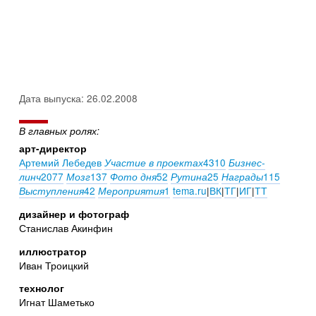
Дата выпуска: 26.02.2008
В главных ролях:
арт-директор
Артемий Лебедев
4310
Участие в проектах
Бизнес-
2077
137
52
25
115
линч
Мозг
Фото дня
Рутина
Награды
42
1
tema.ru
|
ВК
|
ТГ
|
ИГ
|
ТТ
Выступления
Мероприятия
дизайнер и фотограф
Станислав Акинфин
иллюстратор
Иван Троицкий
технолог
Игнат Шаметько