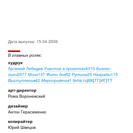
Дата выпуска: 15.04.2006
В главных ролях:
худрук
Артемий Лебедев
4310
Участие в проектах
Бизнес-
2077
137
52
25
115
линч
Мозг
Фото дня
Рутина
Награды
42
1
tema.ru
|
ВК
|
ТГ
|
ИГ
|
ТТ
Выступления
Мероприятия
арт-директор
Рома Воронежский
дизайнер
Антон Герасименко
копирайтер
Юрий Швецов