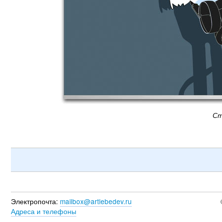
Ст
Электропочта:
mailbox@artlebedev.ru
Адреса и телефоны