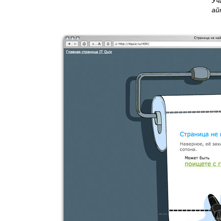
Уч
ай