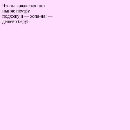
Что на грядке копано
нынче поутру,
подхожу и — хопа-на! —
дешево беру!