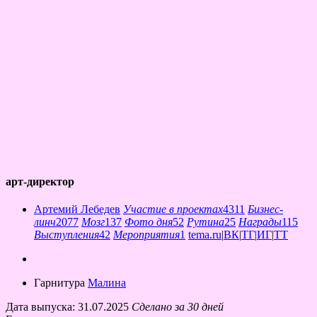
арт-директор
Артемий Лебедев
Участие в проектах
4311
Бизнес-
линч
2077
Мозг
137
Фото дня
52
Рутина
25
Награды
115
Выступления
42
Мероприятия
1
tema.ru
|
ВК
|
ТГ
|
ИГ
|
ТТ
Гарнитура
Малина
Дата выпуска: 31.07.2025
Сделано за 30 дней