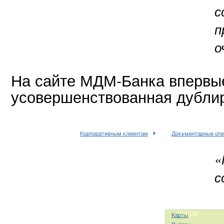
с
п
о
На сайте
МДМ-Банка
впервы
усовершенствованная дубли
«
с