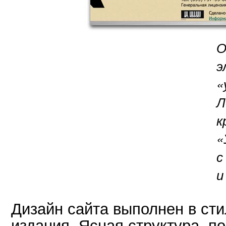
О
э
«
Л
к
«
с
и
Дизайн сайта выполнен в сти
издания. Ясная структура, п