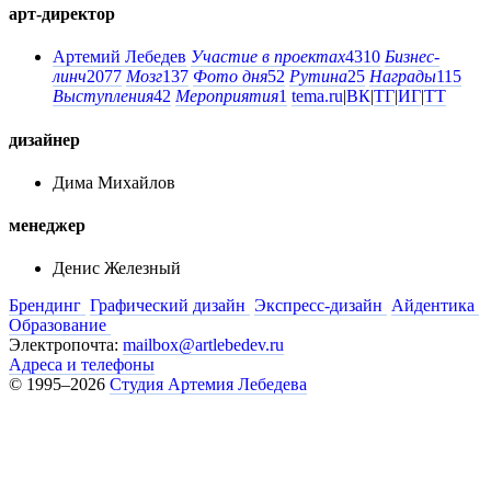
арт-директор
Артемий Лебедев
Участие в проектах
4310
Бизнес-
линч
2077
Мозг
137
Фото дня
52
Рутина
25
Награды
115
Выступления
42
Мероприятия
1
tema.ru
|
ВК
|
ТГ
|
ИГ
|
ТТ
дизайнер
Дима Михайлов
менеджер
Денис Железный
Брендинг
Графический дизайн
Экспресс-дизайн
Айдентика
Образование
Электропочта:
mailbox@artlebedev.ru
Адреса и телефоны
© 1995–2026
Студия Артемия Лебедева