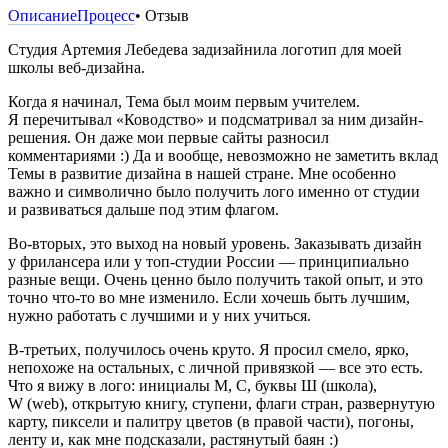
Описание
Процесс
• Отзыв
Студия Артемия Лебедева задизайнила логотип для моей
школы веб-дизайна.
Когда я начинал, Тема был моим первым учителем.
Я перечитывал «Ководство» и подсматривал за ним дизайн-
решения. Он даже мои первые сайты разносил
комментариями :) Да и вообще, невозможно не заметить вклад
Темы в развитие дизайна в нашей стране. Мне особенно
важно и символично было получить лого именно от студии
и развиваться дальше под этим флагом.
Во-вторых, это выход на новый уровень. Заказывать дизайн
у фрилансера или у топ-студии России — принципиально
разные вещи. Очень ценно было получить такой опыт, и это
точно что-то во мне изменило. Если хочешь быть лучшим,
нужно работать с лучшими и у них учиться.
В-третьих, получилось очень круто. Я просил смело, ярко,
непохоже на остальных, с личной привязкой — все это есть.
Что я вижу в лого: инициалы М, С, буквы Ш (школа),
W (web), открытую книгу, ступени, флаги стран, развернутую
карту, пиксели и палитру цветов (в правой части), погоны,
ленту и, как мне подсказали, растянутый баян :)