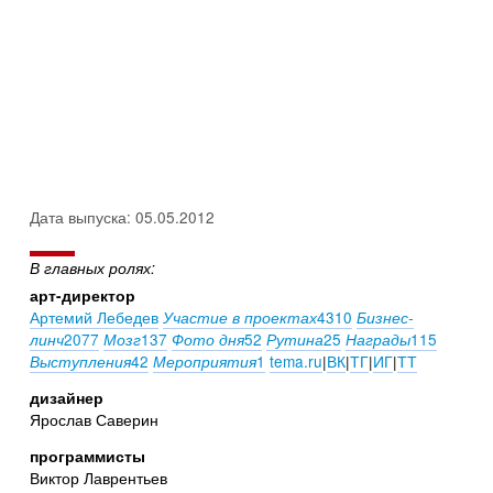
Дата выпуска: 05.05.2012
В главных ролях:
арт-директор
Артемий Лебедев
4310
Участие в проектах
Бизнес-
2077
137
52
25
115
линч
Мозг
Фото дня
Рутина
Награды
42
1
tema.ru
|
ВК
|
ТГ
|
ИГ
|
ТТ
Выступления
Мероприятия
дизайнер
Ярослав Саверин
программисты
Виктор Лаврентьев