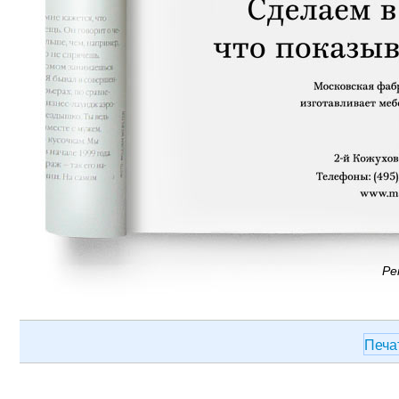
Ре
Печа