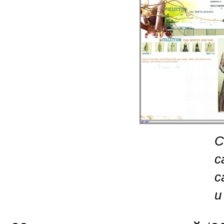
С
с
с
и