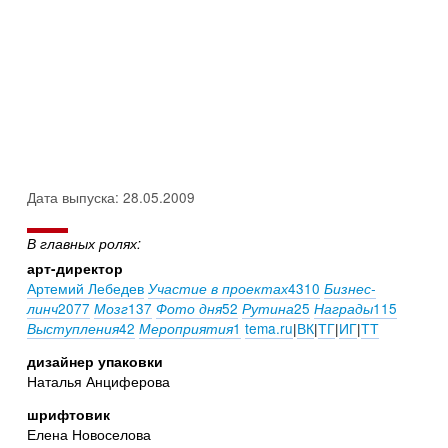
Дата выпуска: 28.05.2009
В главных ролях:
арт-директор
Артемий Лебедев
4310
Участие в проектах
Бизнес-
2077
137
52
25
115
линч
Мозг
Фото дня
Рутина
Награды
42
1
tema.ru
|
ВК
|
ТГ
|
ИГ
|
ТТ
Выступления
Мероприятия
дизайнер упаковки
Наталья Анциферова
шрифтовик
Елена Новоселова