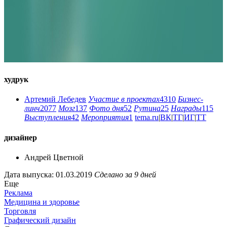
худрук
Артемий Лебедев
Участие в проектах
4310
Бизнес-
линч
2077
Мозг
137
Фото дня
52
Рутина
25
Награды
115
Выступления
42
Мероприятия
1
tema.ru
|
ВК
|
ТГ
|
ИГ
|
ТТ
дизайнер
Андрей Цветной
Дата выпуска: 01.03.2019
Сделано за 9 дней
Еще
Реклама
Медицина и здоровье
Торговля
Графический дизайн