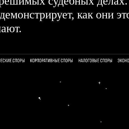
зрешимых судебных делах.
демонстрирует, как они эт
лают.