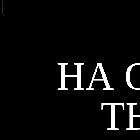
НА 
Т