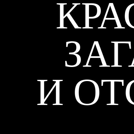
КРА
ЗА
И О