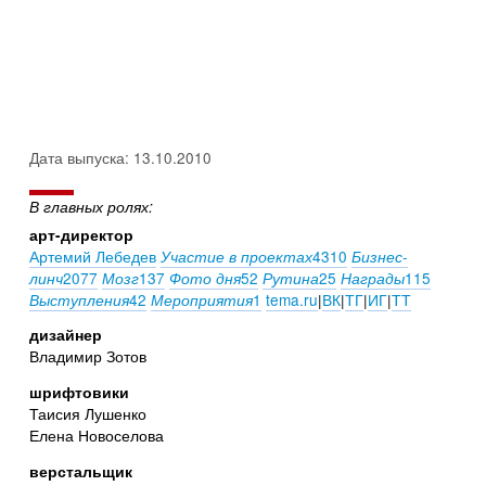
Дата выпуска: 13.10.2010
В главных ролях:
арт-директор
Артемий Лебедев
4310
Участие в проектах
Бизнес-
2077
137
52
25
115
линч
Мозг
Фото дня
Рутина
Награды
42
1
tema.ru
|
ВК
|
ТГ
|
ИГ
|
ТТ
Выступления
Мероприятия
дизайнер
Владимир Зотов
шрифтовики
Таисия Лушенко
Елена Новоселова
верстальщик