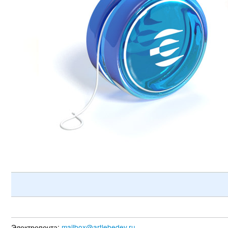
Электропочта:
mailbox@artlebedev.ru