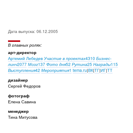
Дата выпуска: 06.12.2005
В главных ролях:
арт-директор
Артемий Лебедев
4310
Участие в проектах
Бизнес-
2077
137
52
25
115
линч
Мозг
Фото дня
Рутина
Награды
42
1
tema.ru
|
ВК
|
ТГ
|
ИГ
|
ТТ
Выступления
Мероприятия
дизайнер
Сергей Федоров
фотограф
Елена Савина
менеджер
Тина Митусова