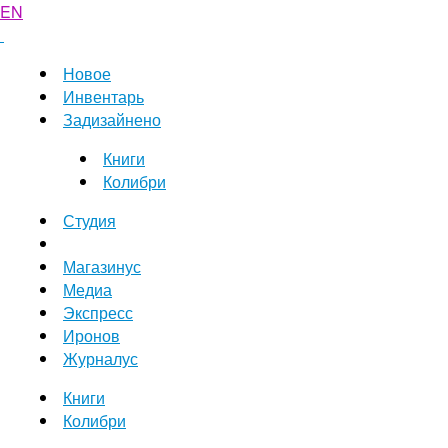
EN
Новое
Инвентарь
Задизайнено
Книги
Колибри
Студия
Магазинус
Медиа
Экспресс
Иронов
Журналус
Книги
Колибри