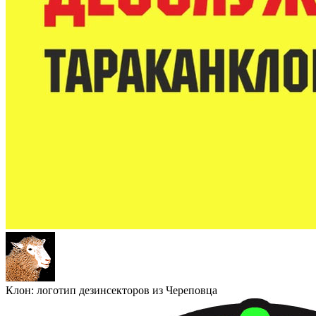
Клон: логотип дезинсекторов из Череповца