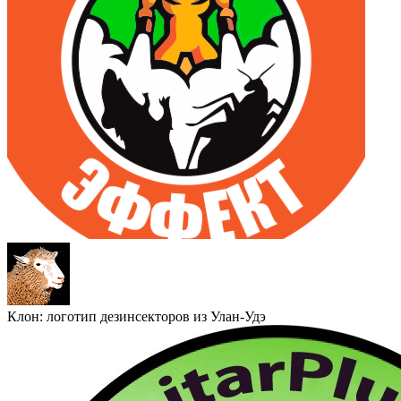
Клон: логотип дезинсекторов из Улан-Удэ