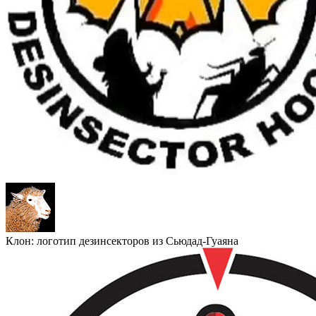
Клон: логотип дезинсекторов из Сьюдад-Гуаяна