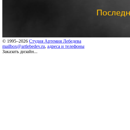
© 1995–2026
Студия Артемия Лебедева
mailbox@artlebedev.ru
,
адреса и телефоны
Заказать дизайн...