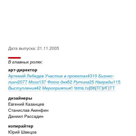
Дата выпуска: 21.11.2005
В главных ролях:
арт-директор
Артемий Лебедев
4310
Участие в проектах
Бизнес-
2077
137
52
25
115
линч
Мозг
Фото дня
Рутина
Награды
42
1
tema.ru
|
ВК
|
ТГ
|
ИГ
|
ТТ
Выступления
Мероприятия
дизайнеры
Евгений Казанцев
Станислав Акинфин
Даниил Рассадин
копирайтер
Юрий Швецов