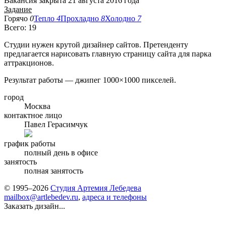
Вакансия закрыта 21 августа 2016 года
Задание
Горячо
0
Тепло
4
Прохладно
8
Холодно
7
Всего: 19
Студии нужен крутой дизайнер сайтов. Претенденту
предлагается нарисовать главную страницу сайта для парка
аттракционов.
Результат работы — джипег 1000×1000 пикселей.
город
Москва
контактное лицо
Павел Герасимчук
график работы
полный день в офисе
занятость
полная занятость
© 1995–2026
Студия Артемия Лебедева
mailbox@artlebedev.ru
,
адреса и телефоны
Заказать дизайн...