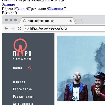
Вакансия закрыта 21 августа 2016 года
Задание
Горячо
0
Тепло
4
Прохладно
8
Холодно
7
Всего: 19