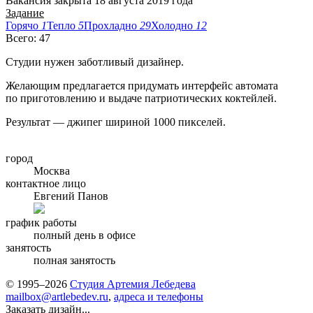
Вакансия закрыта 18 августа 2019 года
Задание
Горячо
1
Тепло
5
Прохладно
29
Холодно
12
Всего: 47
Студии нужен заботливый дизайнер.
Желающим предлагается придумать интерфейс автомата
по приготовлению и выдаче патриотических коктейлей.
Результат — джипег шириной 1000 пикселей.
город
Москва
контактное лицо
Евгений Панов
график работы
полный день в офисе
занятость
полная занятость
© 1995–2026
Студия Артемия Лебедева
mailbox@artlebedev.ru
,
адреса и телефоны
Заказать дизайн...