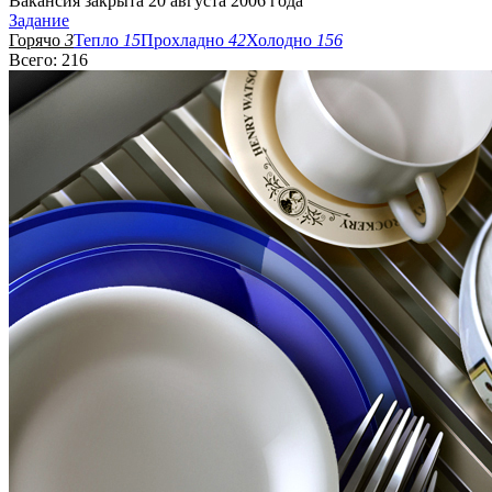
Вакансия закрыта 20 августа 2006 года
Задание
Горячо
3
Тепло
15
Прохладно
42
Холодно
156
Всего: 216