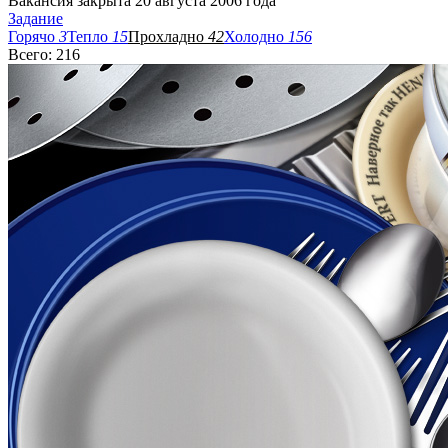
Вакансия закрыта 20 августа 2006 года
Задание
Горячо
3
Тепло
15
Прохладно
42
Холодно
156
Всего: 216