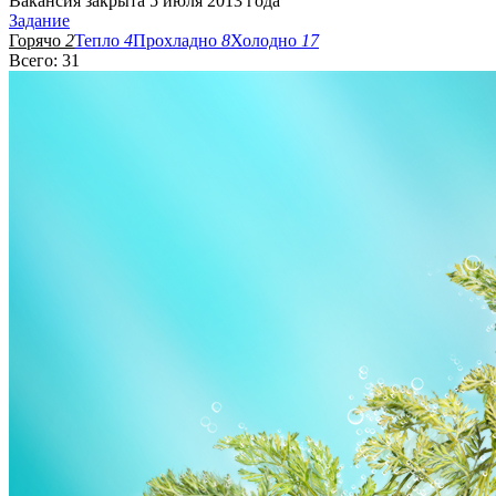
Вакансия закрыта 5 июля 2013 года
Задание
Горячо
2
Тепло
4
Прохладно
8
Холодно
17
Всего: 31