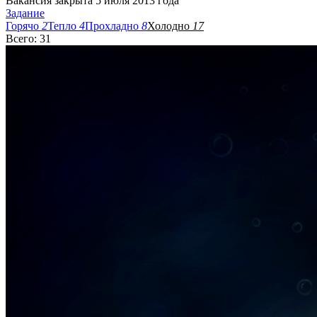
Вакансия закрыта 5 июля 2013 года
Задание
Горячо
2
Тепло
4
Прохладно
8
Холодно
17
Всего: 31