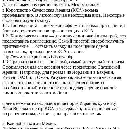
Даже не имея намерения посетить Мекку, попасть
в Королевство Саудовская Аравия (КСА) весьма
проблематично. В любом случае необходима виза. Некоторые
способы получить визу:
1.1. Гостевая виза — возможно оформить только при наличии
близких родственников проживающих в КСА
1.2. Коммерческая виза — для получения такой визы требуется
предоставить приглашение. Самый простой способ получить
приглашение — оставить заявку на посещение одной
из выставок, проходящих в КСА на сайте
http://www.recexpo.com/visitshow.php
1.3. Транзитная виза — пожалуй, самый доступный тип визы.
Оформляется для следования через территорию Саудовской
Аравии. Например, для проезда из Иордании в Бахрейн,
Йемен, ОАЭ или Оман. Разумеется, необходимо иметь визы
страны отправления и страны назначения и билеты
на общественный транспорт или подтверждение наличия
личного/прокатного автомобиля.
Очень нежелательно иметь в паспорте Израильскую визу.
Хотя Визовый центр КСА и утверждает, что это не влияет
на решение о выдаче визы, на практике это не так.
2. Как добраться до Мекки.
До Мекки регулярно ходят автобусы из Дубая, Аммана, Эр-