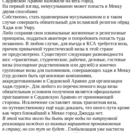
Саудовской Аравии наложили на весь город.
На первый взгляд, немусульманин может попасть в Мекку
двумя способами:
Собственно, стать правоверным мусульманином и в таком
случае совершить обязательный для исламской религии обряд
Хадж или Умру.
Либо сохраняя свои изначальные жизненные и религиозные
принципы, поддаться авантюре и попробовать попасть туда
незаконно. В любом случае, для въезда в КСА требуется виза,
причем привычной туристической визы в этой стране
не предусмотрено. Существуют следующие разновидности
виз: «транзитные, студенческие, рабочие, деловые, гостевые
визы (посещение родственников или друзей) и конечно
групповые визы для паломников, совершающих хадж в Мекку
(тур должен быть организован компаниями,
аккредитованными в Саудовской Аравии для организации
хадж-туров)». Для любого из перечисленного вида визы
обязательным условием получения является официальное
приглашение в Саудовскую Аравию от принимающей
стороны. Исключение составляет лишь транзитная виза,
но путешественнику ещё надо доказать, что иного пути кроме
как через ближайший к Мекке город Джидда нет.
В этой части могло бы быть море воды по хитроумной
реализации каждого из визовых вариантов проникновения
в страну, но его тут не будет
. Глобализация уже настигла