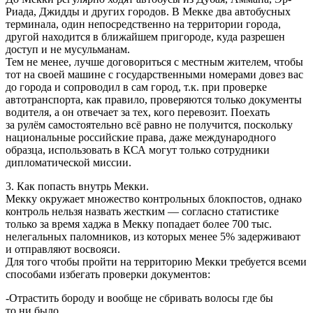
Риада, Джидды и других городов. В Мекке два автобусных
терминала, один непосредственно на территории города,
другой находится в ближайшем пригороде, куда разрешен
доступ и не мусульманам.
Тем не менее, лучше договориться с местным жителем, чтобы
тот на своей машине с государственными номерами довез вас
до города и сопроводил в сам город, т.к. при проверке
автотранспорта, как правило, проверяются только документы
водителя, а он отвечает за тех, кого перевозит. Поехать
за рулём самостоятельно всё равно не получится, поскольку
национальные российские права, даже международного
образца, использовать в КСА могут только сотрудники
дипломатической миссии.
3. Как попасть внутрь Мекки.
Мекку окружает множество контрольных блокпостов, однако
контроль нельзя назвать жестким — согласно статистике
только за время хаджа в Мекку попадает более 700 тыс.
нелегальных паломников, из которых менее 5% задерживают
и отправляют восвояси.
Для того чтобы пройти на территорию Мекки требуется всеми
способами избегать проверки документов:
-Отрастить бороду и вообще не сбривать волосы где бы
то ни было