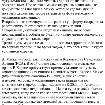
мусульманства в местной мечети. Обрезание не считается
обязательным. После этого можно оформить официальные
документы для поездки в Мекку, которую сделать лучше
по время хаджа, так проще затерятся на фоне нескольких
миллионов поломников.
Второй, найти немецкую или израильскую фирму-подрядчика
работающую на строительных площадках Мекки.
Оформление документов будет незаканным, но особых
последствий и проблем не будет, но нужно личное знакомство
с руководителями таких фирм.
Третий путь, можно незаконно попасть на территорию Мекки
по горным тропам не во время хаджа, в это время там не будет
усиленной охраны.
Д.
Мекка — город, расположенный в Королевстве Саудовская
Аравия (КСА). В этой стране закон основан на исламском
праве. В Коране присутствует прямое указание не пускать
«многобожников» (язычников) к святой мечети Каабе в Мекке
(http://quran.ipamis.com/sura-9/28.html), а ещё христиан
и иудеев, которых мусульманине также приравнивают
к язычникам (http://quran.ipamis.com/sura-9/30.html). Атеистов,
кстати, они тоже недолюбливаю. На эти суры (главы) обычно
ссылаются, когда говорят о запрете посещения Мекки. Надо
заметить, что в священной книге мусульман упоминается
только Кааба, однако фактический запрет посещения власти