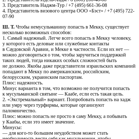
3. Представитель Наджм-Тур / +7 (495) 661-36-08
4. Представитель визового центра ООО «Бэст» / +7 (495) 722-
07-90
Ш. Т.
Чтобы немусульманину попасть в Мекку, существует
несколько возможных способов:
1. Самый надежный. Легче всего попасть в Мекку человеку,
у которого есть деловые или служебные контакты
в Саудовской Аравии, и Мекке в частности. Если их нет —
можно договориться о том, чтобы заручиться поддержкой
таких людей, тогда никаких особых сложностей быть
не должно. Якобы даже представители израильских компаний
попадают в Мекку по американским, российским,
белорусским, украинским паспортам.
Плюс: надежность.
Минус варианта в том, что возможно не получится попасть
к мусульманской святыне — Каабе, если есть такая цель.
2. «Экстремальный» вариант. Попробовать попасть на хадж
или умру через турфирмы, которые организуют
паломничество.
Плюс: можно попасть не просто в саму Мекку, а побывать
у Каабы, если это имеет значение.
Минусы:
— для кого-то большим неудобством может стать
необходимость вести себя как мусульманин, чтобы