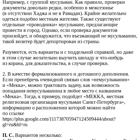
Например, с группой мусульман. Как правило, проверки
документы довольно редки, особенно в межсезонье
(в отсутствии Хаджа и не в Рамадан). Крайне желательно
одеться подобно местным жителям. Также существуют
отдельные «проводники» мусульмане, предлагающие
провести в город. Однако, если проверка документов
произойдет, и обнаружится, что въезжающий не мусульманин,
такой визитер будет депортирован из страны.
Разумеется, есть варианты и с поддельной справкой, но даже
в этом случае желательно выучить шихаду и что-нибудь
из корана, для доказательства, в случае проверки.
2. В качестве формализованного и дотошного дополнения.
Если пренебречь очевидной связью слов «немусульманин»
и «Мекка», можно трактовать задачу, как возможность
попадания немусульманина в любое место с названием
«Мекка». Тогда, к примеру, подойдет «МЕККА, местная
религиозная организация мусульман Санкт-Петербурга»,
информацию о расположении которой можно найти
по ссылке
https://plus.google.com/111738705947124509444/about?
gl=ru&hl=ru
П. С.
Вариантов несколько: