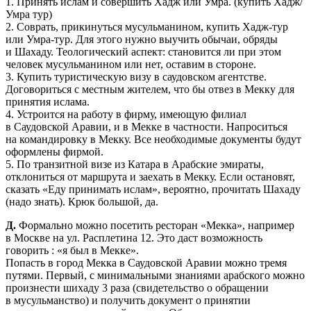
1. Принять ислам и совершить Хадж или Умра. (купить Хадж/
Умра тур)
2. Соврать, прикинуться мусульманином, купить Хадж-тур
или Умра-тур. Для этого нужно выучить обычаи, обряды
и Шахаду. Теологический аспект: становится ли при этом
человек мусульманином или нет, оставим в стороне.
3. Купить туристическую визу в саудовском агентстве.
Договориться с местным жителем, что бы отвез в Мекку для
принятия ислама.
4. Устроится на работу в фирму, имеющую филиал
в Саудовской Аравии, и в Мекке в частности. Напроситься
на командировку в Мекку. Все необходимые документы будут
оформлены фирмой.
5. По транзитной визе из Катара в Арабские эмираты,
отклониться от маршрута и заехать в Мекку. Если остановят,
сказать «Еду принимать ислам», вероятно, прочитать Шахаду
(надо знать). Крюк большой, да.
Д.
Формально можно посетить ресторан «Мекка», например
в Москве на ул. Расплетина 12. Это даст возможность
говорить : «я был в Мекке».
Попасть в город Мекка в Саудовской Аравии можно тремя
путями. Первый, с минимальными знаниями арабского можно
произнести шихаду 3 раза (свидетельство о обращении
в мусульманство) и получить документ о принятии