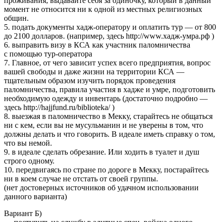
проживания, выдавайте себя за одиночку, который в данный
момент не относится ни к одной из местных религиозных
общин.
5. подать документы хадж-оператору и оплатить тур — от 800
до 2100 долларов. (например, здесь http://www.хадж-умра.рф )
6. выправить визу в КСА как участник паломничества
с помощью тур-оператора
7. Главное, от чего зависит успех всего предприятия, вопрос
вашей свободы и даже жизни на территории КСА —
тщательным образом изучить порядок проведения
паломничества, правила участия в хадже и умре, подготовить
необходимую одежду и инвентарь (достаточно подробно —
здесь http://hajjfund.ru/biblioteka/ )
8. выезжая в паломничество в Мекку, старайтесь не общаться
ни с кем, если вы не мусульманин и не уверены в том, что
должны делать и что говорить. В идеале иметь справку о том,
что вы немой.
9. в идеале сделать обрезание. Или ходить в туалет и душ
строго одному.
10. передвигаясь по стране по дороге в Мекку, постарайтесь
ни в коем случае не отстать от своей группы.
(нет достоверных источников об удачном использовании
данного варианта)
Вариант Б)