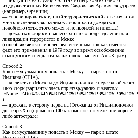
— поступить на службу в элитные спец. войска одного
из дружественных Королевству Саудовская Аравия государств
(например, Франции)
— спровоцировать крупный террористический акт с захватом
многочисленных заложников либо просто дождаться
подобного (хотя, этого может и не произойти никогда)
— дождаться заброски вашего элитного подразделения для
ликвидации террористов в Мекке
(способ является наиболее реалистичным, так как имеется
факт его применения в 1979 году во время освобождения
французским спецназом заложников в мечети Аль-Харам)
Способ 2
Как немусульманину попасть в Мекку — парк в штате
Индиана (США).
— вылететь из Москвы до Индианополиса с пересадкой через
Нью-Йорк (варианты здесь http://rasp.yandex.ru/search/?
toName=%D0%98%D0%BD%D0%B4%D0%B8%D0%B0%D0%BD%D0%
)
— проехать в сторону парка на Юго-запад от Индианополиса
до Терре-Хот (примерно 100 километров по железной дороге
либо автостраде)
Способ 3
Как немусульманину попасть в Мекку — парк в штате
Индиана (США).