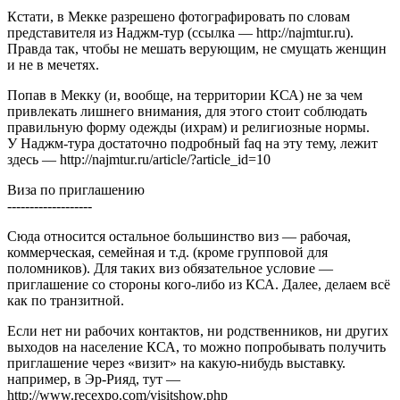
Кстати, в Мекке разрешено фотографировать по словам
представителя из Наджм-тур (ссылка — http://najmtur.ru).
Правда так, чтобы не мешать верующим, не смущать женщин
и не в мечетях.
Попав в Мекку (и, вообще, на территории КСА) не за чем
привлекать лишнего внимания, для этого стоит соблюдать
правильную форму одежды (ихрам) и религиозные нормы.
У Наджм-тура достаточно подробный faq на эту тему, лежит
здесь — http://najmtur.ru/article/?article_id=10
Виза по приглашению
-------------------
Сюда относится остальное большинство виз — рабочая,
коммерческая, семейная и т.д. (кроме групповой для
поломников). Для таких виз обязательное условие —
приглашение со стороны кого-либо из КСА. Далее, делаем всё
как по транзитной.
Если нет ни рабочих контактов, ни родственников, ни других
выходов на население КСА, то можно попробывать получить
приглашение через «визит» на какую-нибудь выставку.
например, в Эр-Рияд, тут —
http://www.recexpo.com/visitshow.php