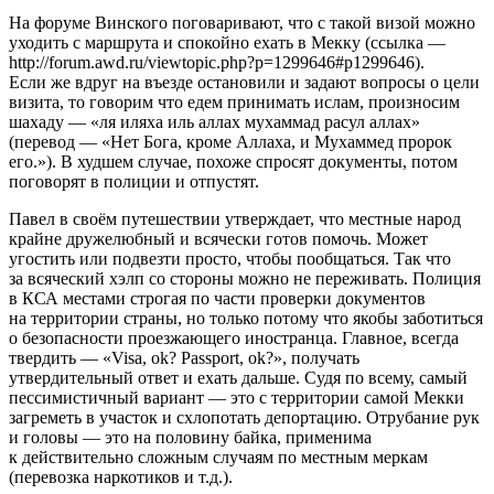
На форуме Винского поговаривают, что с такой визой можно
уходить с маршрута и спокойно ехать в Мекку (ссылка —
http://forum.awd.ru/viewtopic.php?p=1299646#p1299646).
Если же вдруг на въезде остановили и задают вопросы о цели
визита, то говорим что едем принимать ислам, произносим
шахаду — «ля иляха иль аллах мухаммад расул аллах»
(перевод — «Нет Бога, кроме Аллаха, и Мухаммед пророк
его.»). В худшем случае, похоже спросят документы, потом
поговорят в полиции и отпустят.
Павел в своём путешествии утверждает, что местные народ
крайне дружелюбный и всячески готов помочь. Может
угостить или подвезти просто, чтобы пообщаться. Так что
за всяческий хэлп со стороны можно не переживать. Полиция
в КСА местами строгая по части проверки документов
на территории страны, но только потому что якобы заботиться
о безопасности проезжающего иностранца. Главное, всегда
твердить — «Visa, ok? Passport, ok?», получать
утвердительный ответ и ехать дальше. Судя по всему, самый
пессимистичный вариант — это с территории самой Мекки
загреметь в участок и схлопотать депортацию. Отрубание рук
и головы — это на половину байка, применима
к действительно сложным случаям по местным меркам
(перевозка наркотиков и т.д.).