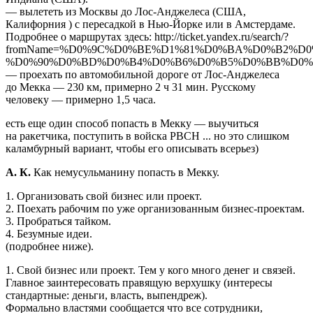
— вылететь из Москвы до Лос-Анджелеса (США,
Калифорния ) с пересадкой в Нью-Йорке или в Амстердаме.
Подробнее о маршрутах здесь: http://ticket.yandex.ru/search/?
fromName=%D0%9C%D0%BE%D1%81%D0%BA%D0%B2%D0
%D0%90%D0%BD%D0%B4%D0%B6%D0%B5%D0%BB%D0%B5%D1%81&wh
— проехать по автомобильной дороге от Лос-Анджелеса
до Мекка — 230 км, примерно 2 ч 31 мин. Русскому
человеку — примерно 1,5 часа.
есть еще один способ попасть в Мекку — выучиться
на ракетчика, поступить в войска РВСН ... но это слишком
каламбурный вариант, чтобы его описывать всерьез)
А. К.
Как немусульманину попасть в Мекку.
1. Организовать свой бизнес или проект.
2. Поехать рабочим по уже организованным бизнес-проектам.
3. Пробраться тайком.
4. Безумные идеи.
(подробнее ниже).
1. Свой бизнес или проект. Тем у кого много денег и связей.
Главное заинтересовать правящую верхушку (интересы
стандартные: деньги, власть, выпендреж).
Формально властями сообщается что все сотрудники,