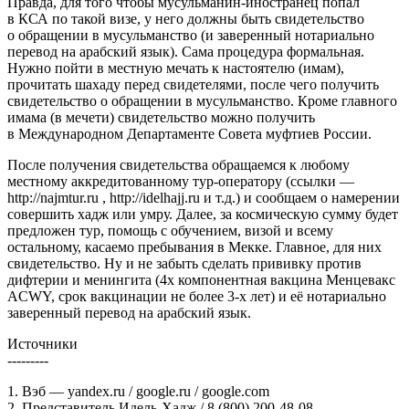
Правда, для того чтобы мусульманин-иностранец попал
в КСА по такой визе, у него должны быть свидетельство
о обращении в мусульманство (и заверенный нотариально
перевод на арабский язык). Сама процедура формальная.
Нужно пойти в местную мечать к настоятелю (имам),
прочитать шахаду перед свидетелями, после чего получить
свидетельство о обращении в мусульманство. Кроме главного
имама (в мечети) свидетельство можно получить
в Международном Департаменте Совета муфтиев России.
После получения свидетельства обращаемся к любому
местному аккредитованному тур-оператору (ссылки —
http://najmtur.ru , http://idelhajj.ru и т.д.) и сообщаем о намерении
совершить хадж или умру. Далее, за космическую сумму будет
предложен тур, помощь с обучением, визой и всему
остальному, касаемо пребывания в Мекке. Главное, для них
свидетельство. Ну и не забыть сделать прививку против
дифтерии и менингита (4х компонентная вакцина Менцевакс
ACWY, срок вакцинации не более 3-х лет) и её нотариально
заверенный перевод на арабский язык.
Источники
---------
1. Вэб — yandex.ru / google.ru / google.com
2. Представитель Идель-Хадж / 8 (800) 200-48-08