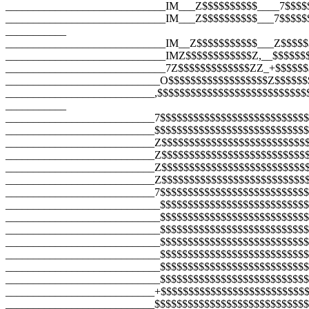
_____________________________IM___Z$$$$$$$$$$____7$$$$
_____________________________IM___Z$$$$$$$$$$___7$$$$$
___________
_____________________________IM__Z$$$$$$$$$$$___Z$$$$$
_____________________________IMZ$$$$$$$$$$$$Z,__$$$$$$
_____________________________7Z$$$$$$$$$$$$$ZZ_+$$$$$$
____________________________O$$$$$$$$$$$$$$$$$$Z$$$$$$
___________________________,$$$$$$$$$$$$$$$$$$$$$$$$$$$
___________
___________________________7$$$$$$$$$$$$$$$$$$$$$$$$$$$
___________________________$$$$$$$$$$$$$$$$$$$$$$$$$$$$
___________________________Z$$$$$$$$$$$$$$$$$$$$$$$$$$
___________________________Z$$$$$$$$$$$$$$$$$$$$$$$$$$
___________________________Z$$$$$$$$$$$$$$$$$$$$$$$$$$
___________________________Z$$$$$$$$$$$$$$$$$$$$$$$$$$
___________________________7$$$$$$$$$$$$$$$$$$$$$$$$$$$
____________________________$$$$$$$$$$$$$$$$$$$$$$$$$$$
____________________________$$$$$$$$$$$$$$$$$$$$$$$$$$$
____________________________$$$$$$$$$$$$$$$$$$$$$$$$$$$
____________________________$$$$$$$$$$$$$$$$$$$$$$$$$$$
____________________________$$$$$$$$$$$$$$$$$$$$$$$$$$$
____________________________$$$$$$$$$$$$$$$$$$$$$$$$$$
____________________________$$$$$$$$$$$$$$$$$$$$$$$$$$$
___________________________+$$$$$$$$$$$$$$$$$$$$$$$$$$
___________________________$$$$$$$$$$$$$$$$$$$$$$$$$$$$