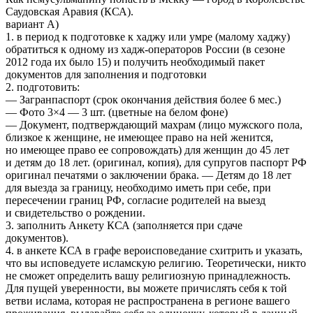
Саудовская Аравия (КСА).
вариант А)
1. в период к подготовке к хаджу или умре (малому хаджу)
обратиться к одному из хадж-операторов России (в сезоне
2012 года их было 15) и получить необходимый пакет
документов для заполнения и подготовки
2. подготовить:
— Загранпаспорт (срок окончания действия более 6 мес.)
— Фото 3×4 — 3 шт. (цветные на белом фоне)
— Документ, подтверждающий махрам (лицо мужского пола,
близкое к женщине, не имеющее право на ней женится,
но имеющее право ее сопровождать) для женщин до 45 лет
и детям до 18 лет. (оригинал, копия), для супругов паспорт РФ
оригинал печатями о заключении брака. — Детям до 18 лет
для выезда за границу, необходимо иметь при себе, при
пересечении границ РФ, согласие родителей на выезд
и свидетельство о рождении.
3. заполнить Анкету КСА (заполняется при сдаче
документов).
4. в анкете КСА в графе вероисповедание схитрить и указать,
что вы исповедуете исламскую религию. Теоретически, никто
не сможет определить вашу религиозную принадлежность.
Для пущей уверенности, вы можете причислять себя к той
ветви ислама, которая не распространена в регионе вашего