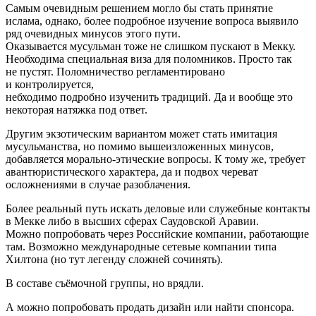
Самым очевидным решением могло бы стать принятие
ислама, однако, более подробное изучение вопроса выявило
ряд очевидных минусов этого пути.
Оказывается мусульман тоже не слишком пускают в Мекку.
Необходима специальная виза для поломников. Просто так
не пустят. Поломничество регламентировано
и контролируется,
небходимо подробно изученить традиций. Да и вообще это
некоторая натяжка под ответ.
Другим экзотическим вариантом может стать имитация
мусульманства, но помимо вышеизложенных минусов,
добавляется морально-этические вопросы. К тому же, требует
авантюристического характера, да и подвох череват
осложнениями в случае разоблачения.
Более реальный путь искать деловые или служебные контакты
в Мекке либо в высших сферах Саудовской Аравии.
Можно попробовать через Российские компании, работающие
там. Возможно международные сетевые компании типа
Хилтона (но тут легенду сложней сочинять).
В составе съёмочной группы, но врядли.
А можно попробовать продать дизайн или найти спонсора.