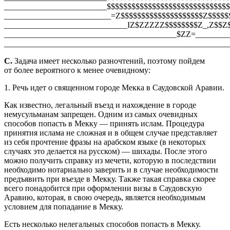
_________________________$$$$$$$$$$$$$$$$$$$$$$$$$$$$$$$
__________________________=Z$$$$$$$$$$$$$$$$$$$$Z$$$$$
______________________________IZ$ZZZZZ$$$$$$$$Z_,Z$$Z$,,
__________________________________________$ZZ=________
_______________________________________________________
С.
Задача имеет несколько разночтений, поэтому пойдем
от более вероятного к менее очевидному:
1. Речь идет о священном городе Мекка в Саудовской Аравии.
Как известно, легальный въезд и нахождение в городе
немусульманам запрещен. Одним из самых очевидных
способов попасть в Мекку — принять ислам. Процедура
принятия ислама не сложная и в общем случае представляет
из себя прочтение фразы на арабском языке (в некоторых
случаях это делается на русском) — шихады. После этого
можно получить справку из мечети, которую в последствии
необходимо нотариально заверить и в случае необходимости
предъявить при въезде в Мекку. Также такая справка скорее
всего понадобится при оформлении визы в Саудовскую
Аравию, которая, в свою очередь, является необходимым
условием для попадание в Мекку.
Есть несколько нелегальных способов попасть в Мекку.