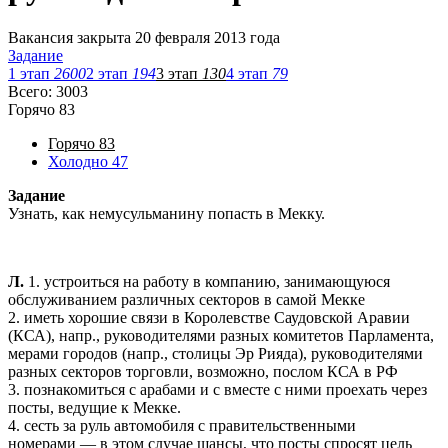
Вакансия закрыта 20 февраля 2013 года
Задание
1 этап
2600
2 этап
194
3 этап
130
4 этап
79
Всего: 3003
Горячо
83
Горячо
83
Холодно
47
Задание
Узнать, как немусульманину попасть в Мекку.
Л.
1. устроиться на работу в компанию, занимающуюся
обслуживанием различных секторов в самой Мекке
2. иметь хорошие связи в Королевстве Саудовской Аравии
(КСА), напр., руководителями разных комитетов Парламента,
мерами городов (напр., столицы Эр Рияда), руководителями
разных секторов торговли, возможно, послом КСА в РФ
3. познакомиться с арабами и с вместе с ними проехать через
посты, ведущие к Мекке.
4. сесть за руль автомобиля с правительственными
номерами — в этом случае шансы, что посты спросят цель