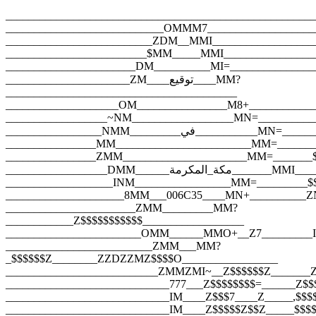
_______________________________________________________
____________________________OMMM7____________________
__________________________ZDM__MMI___________________
_________________________$MM_____MMI_________________
_______________________DM__________MI=_______________
______________________ZM____توقيع____MM?
_________________________________________
____________________OM________________M8+____________
__________________~NM__________________MN=___________
_________________NMM_________في__
________________MM________________________MM=_______
________________ZMM______________________MM=_______$
__________________DMM_____
___________________INM_________________MM=_________$$
_____________________8MM___006C35____MN+__________Z
_______________________ZMM_________MM?
____________Z$$$$$$$$$$$__________________
________________________OMM______MMO+__Z7_________I
__________________________ZMM___MM?
_$$$$$$Z________ZZDZZMZ$$$$O_________________
___________________________ZMMZMI~__Z$$$$$$Z_______
_____________________________777___Z$$$$$$$$=______Z$$
_____________________________IM____Z$$$7____Z_____,$$$
_____________________________IM____Z$$$$$Z$$Z_____$$$$