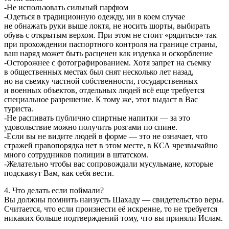
-Не использовать сильный парфюм
-Одеться в традиционную одежду, ни в коем случае
не обнажать руки выше локтя, не носить шорты, выбирать
обувь с открытым верхом. При этом не стоит «рядиться» так
при прохождении паспортного контроля на границе страны,
ваш наряд может быть расценен как издевка и оскорбление
-Осторожнее с фотографированием. Хотя запрет на съемку
в общественных местах был снят несколько лет назад,
но на съемку частной собственности, государственных
и военных объектов, отдельных людей всё еще требуется
специальное разрешение. К тому же, этот выдаст в Вас
туриста.
-Не распивать публично спиртные напитки — за это
удовольствие можно получить розгами по спине.
-Если вы не видите людей в форме — это не означает, что
стражей правопорядка нет в этом месте, в КСА чрезвычайно
много сотрудников полиции в штатском.
-Желательно чтобы вас сопровождали мусульмане, которые
подскажут Вам, как себя вести.
4. Что делать если поймали?
Вы должны помнить наизусть Шахаду — свидетельство веры.
Считается, что если произнести её искренне, то не требуется
никаких больше подтверждений тому, что вы приняли Ислам.