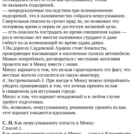
не вызывать подозрений,
— непредсказуемые последствия при возникновении
подозрений, что в паломничество собрался немусульманин.
Смертельная опасность грозит вряд ли, но возможно что
потеряешь время и нервы не достигнув желаемой цели.
— есть опасность пострадать во время совершения хаджа —
раз в несколько лет многие паломники страдают и даже
гибнут из-за возникающей во время хаджа давки.
3 На дорогах Саудовской Аравии стоят блокпосты,
проверяющие въезжающие в населенные пункты автомобили.
Можно попробовать договориться с местными жителями
провезти вас в Мекку вместе с ними.
Минус варианта в том, что нельзя гарантировать тот факт, что
местные жители согласятся на такую авантюру.
4. Экстремальный-3. При въезде в Мекку можно попробовать
убедить проверяющих в том, что хочешь принять ислам
в священном для мусульман городе.
Минус в том, что вариант ненадежный и в любом случае
требует подготовки.
Но, возможно, немусульманину, решившему принять ислам,
этот вариант покажется идеальным.
С. П.
Как немусульманину попасть в Мекку:
Способ 1.
Как немусульманину попасть в Мекку — город в Королевстве