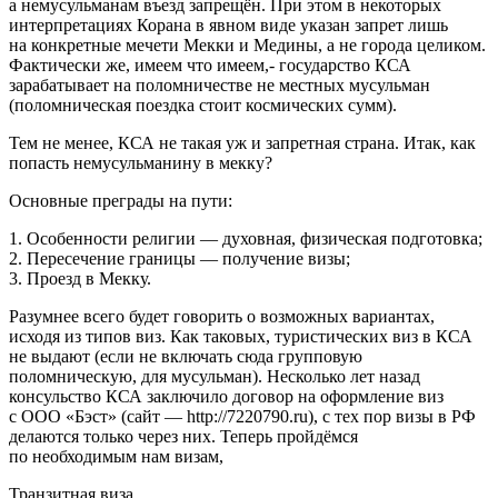
а немусульманам въезд запрещён. При этом в некоторых
интерпретациях Корана в явном виде указан запрет лишь
на конкретные мечети Мекки и Медины, а не города целиком.
Фактически же, имеем что имеем,- государство КСА
зарабатывает на поломничестве не местных мусульман
(поломническая поездка стоит космических сумм).
Тем не менее, КСА не такая уж и запретная страна. Итак, как
попасть немусульманину в мекку?
Основные преграды на пути:
1. Особенности религии — духовная, физическая подготовка;
2. Пересечение границы — получение визы;
3. Проезд в Мекку.
Разумнее всего будет говорить о возможных вариантах,
исходя из типов виз. Как таковых, туристических виз в КСА
не выдают (если не включать сюда групповую
поломническую, для мусульман). Несколько лет назад
консульство КСА заключило договор на оформление виз
с ООО «Бэст» (сайт — http://7220790.ru), с тех пор визы в РФ
делаются только через них. Теперь пройдёмся
по необходимым нам визам,
Транзитная виза