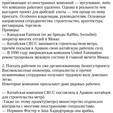
приезжающие из иностранных компаний — мусульмане, либо
что компании работают удаленно. Однако в реальности чем
выгоднее проект для арабской элиты — тем проще по нему
приехать. Особенно владельцам, руководителям. Основные
направления сотрудничества: строительство, архитектура,
реставрация, торговля.
Примеры:
— Канадская Fairmont (ее же бренды Raffles, Swissôtel)
оператор многих отелей в Мекке.
— Китайская CRCC занимается строительством метро,
причем посылая в Аравию свою китайскую рабочую силу.
— В 1990 году американская компания United Automation
реконструировала звуковую систему в главной мечети Мекки.
2. Поехать рабочим по уже организованному бизнесу/проекту.
Высококлассные инженеры, специалисты и прочие
незаменимые сотрудники получают трудовую визу довольно
легко.
Некоторые компании присылают даже рядовых рабочих.
— Китайская компания CRCC поставляла в Аравию китайцев
для строительства метро.
-Также по этому проекту(метро) министерство подписало
контракты с многими иностранными специалистами.
— Норманн Фостер и Заха Хадид(правда она арабка,