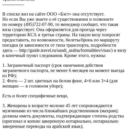
---------------
В списке виз на сайте ООО «Бэст» она отсутствует.
Но если Вы уже знаете о её существовании и позвоните
по номеру (495)722-07-90, то менеджер сообщит, что такая
виза существует. Она оформляется для проезда через
территорию КСА в третьи страны. На такую визу попросят
предоставить, по возможности, билеты/бронь по маршруту
поездки (в зависимости от типа транспорта, подробности
здесь — http://guide.travel.ru/saudi_arabia/formalities/visas/) и визу
в конечный пункт следования. Кроме этого, нужны:
1. Заграничный паспорт (срок окончания действия
заграничного паспорта, не менее 6 месяцев на момент выезда
из РФ);
2. Фото — 2 шт. цветных на белом фоне, 4×6 или 3×4 (для
женщин — в головном уборе);
Есть и более специфичные вещи,
3. Женщины в возрасте моложе 45 лет сопровождаются
мужчинами из числа ближайших родственников (махрам);
должны иметь документы, подтверждающие степень родства
(оригинал и копию заверенную нотариально, нотариально
заверенные переводы на арабский язык);