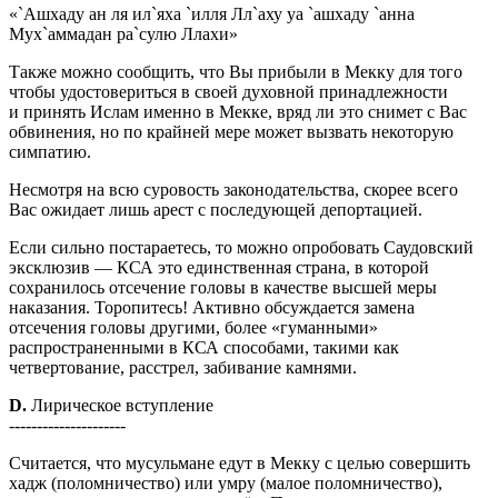
«`Ашхаду ан ля ил`яха `илля Лл`аху уа `ашхаду `анна
Мух`аммадан ра`сулю Ллахи»
Также можно сообщить, что Вы прибыли в Мекку для того
чтобы удостовериться в своей духовной принадлежности
и принять Ислам именно в Мекке, вряд ли это снимет с Вас
обвинения, но по крайней мере может вызвать некоторую
симпатию.
Несмотря на всю суровость законодательства, скорее всего
Вас ожидает лишь арест с последующей депортацией.
Если сильно постараетесь, то можно опробовать Саудовский
эксклюзив — КСА это единственная страна, в которой
сохранилось отсечение головы в качестве высшей меры
наказания. Торопитесь! Активно обсуждается замена
отсечения головы другими, более «гуманными»
распространенными в КСА способами, такими как
четвертование, расстрел, забивание камнями.
D.
Лирическое вступление
---------------------
Считается, что мусульмане едут в Мекку с целью совершить
хадж (поломничество) или умру (малое поломничество),