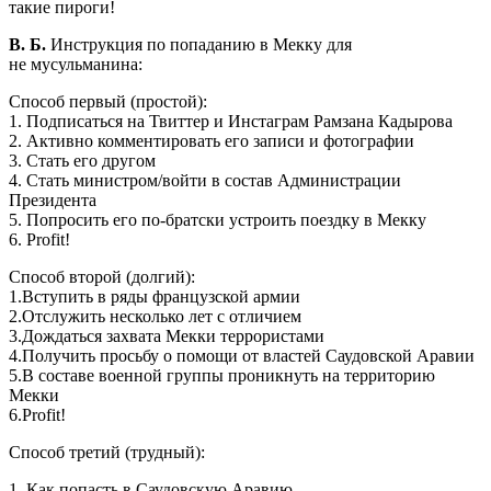
такие пироги!
В. Б.
Инструкция по попаданию в Мекку для
не мусульманина:
Способ первый (простой):
1. Подписаться на Твиттер и Инстаграм Рамзана Кадырова
2. Активно комментировать его записи и фотографии
3. Стать его другом
4. Стать министром/войти в состав Администрации
Президента
5. Попросить его по-братски устроить поездку в Мекку
6. Profit!
Способ второй (долгий):
1.Вступить в ряды французской армии
2.Отслужить несколько лет с отличием
3.Дождаться захвата Мекки террористами
4.Получить просьбу о помощи от властей Саудовской Аравии
5.В составе военной группы проникнуть на территорию
Мекки
6.Profit!
Способ третий (трудный):
1. Как попасть в Саудовскую Аравию.