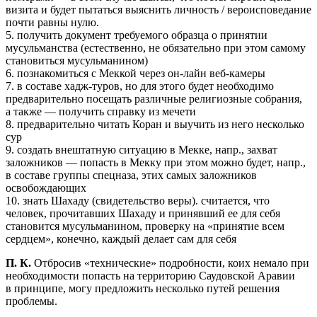
визита и будет пытаться выяснить личность / вероисповедание
почти равны нулю.
5. получить документ требуемого образца о принятии
мусульманства (естественно, не обязательно при этом самому
становиться мусульманином)
6. познакомиться с Меккой через он-лайн веб-камеры
7. в составе хадж-туров, но для этого будет необходимо
предварительно посещать различные религиозные собрания,
а также — получить справку из мечети
8. предварительно читать Коран и выучить из него несколько
сур
9. создать внештатную ситуацию в Мекке, напр., захват
заложников — попасть в Мекку при этом можно будет, напр.,
в составе группы спецназа, этих самых заложников
освобождающих
10. знать Шахаду (свидетельство веры). считается, что
человек, прочитавших Шахаду и принявший ее для себя
становится мусульманином, проверку на «принятие всем
сердцем», конечно, каждый делает сам для себя
П. К.
Отбросив «технические» подробности, коих немало при
необходимости попасть на территорию Саудовской Аравии
в принципе, могу предложить несколько путей решения
проблемы.