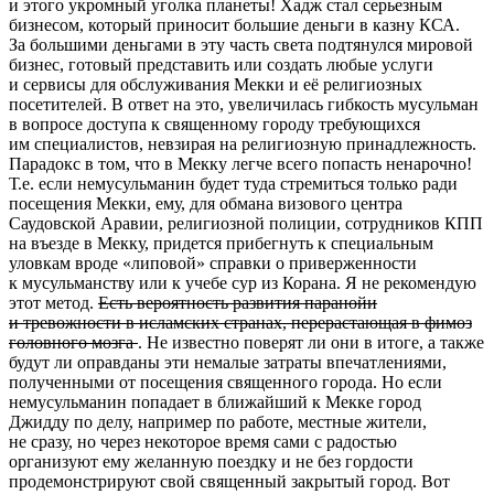
и этого укромный уголка планеты! Хадж стал серьезным
бизнесом, который приносит большие деньги в казну КСА.
За большими деньгами в эту часть света подтянулся мировой
бизнес, готовый представить или создать любые услуги
и сервисы для обслуживания Мекки и её религиозных
посетителей. В ответ на это, увеличилась гибкость мусульман
в вопросе доступа к священному городу требующихся
им специалистов, невзирая на религиозную принадлежность.
Парадокс в том, что в Мекку легче всего попасть ненарочно!
Т.е. если немусульманин будет туда стремиться только ради
посещения Мекки, ему, для обмана визового центра
Саудовской Аравии, религиозной полиции, сотрудников КПП
на въезде в Мекку, придется прибегнуть к специальным
уловкам вроде «липовой» справки о приверженности
к мусульманству или к учебе сур из Корана. Я не рекомендую
этот метод.
Есть вероятность развития паранойи
и тревожности в исламских странах, перерастающая в фимоз
головного мозга
. Не известно поверят ли они в итоге, а также
будут ли оправданы эти немалые затраты впечатлениями,
полученными от посещения священного города. Но если
немусульманин попадает в ближайший к Мекке город
Джидду по делу, например по работе, местные жители,
не сразу, но через некоторое время сами с радостью
организуют ему желанную поездку и не без гордости
продемонстрируют свой священный закрытый город. Вот