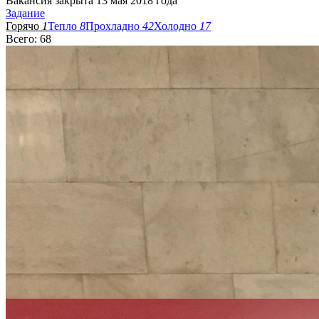
Вакансия закрыта 13 мая 2018 года
Задание
Горячо
1
Тепло
8
Прохладно
42
Холодно
17
Всего: 68