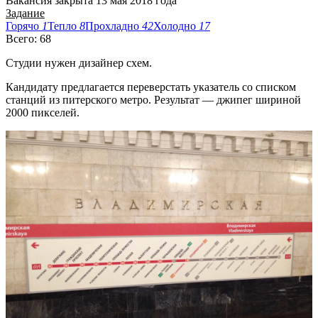
Вакансия закрыта 13 мая 2018 года
Задание
Горячо
1
Тепло
8
Прохладно
42
Холодно
17
Всего: 68
Студии нужен дизайнер схем.
Кандидату предлагается переверстать указатель со списком
станций из питерского метро. Результат — джипег шириной
2000 пикселей.