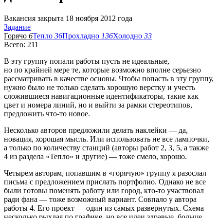
Вакансия закрыта 18 ноября 2012 года
Задание
Горячо
6
Тепло
36
Прохладно
136
Холодно
33
Всего: 211
В эту группу попали работы пусть не идеальные,
но по крайней мере те, которые возможно вполне серьезно
рассматривать в качестве основы. Чтобы попасть в эту группу,
нужно было не только сделать хорошую верстку и учесть
сложившиеся навигационные идентификаторы, такие как
цвет и номера линий, но и выйти за рамки стереотипов,
предложить что-то новое.
Несколько авторов предложили делать наклейки — да,
новация, хорошая мысль. Или использовать не все лампочки,
а только по количеству станций (авторы работ 2, 3, 5, а также
4 из раздела «Тепло» и другие) — тоже смело, хорошо.
Четырем авторам, попавшим в «горячую» группу я разослал
письма с предложением прислать портфолио. Однако не все
были готовы поменять работу или город, кто-то участвовал
ради фана — тоже возможный вариант. Совпало у автора
работы 4. Его проект — один из самых развернутых. Схема
несколько рыхлая по графике, но все идеи здравые, больше