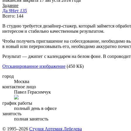
Вакансия закрыта 17 августа 2014 года
Задание
Да
9
Нет
135
Всего: 144
В студию требуется дизайнер-стажер, который займется обраб
интересом и стабильно качественным результатом.
Чтобы получить приглашение на собеседование, необходимо вы
в новый или перерисовывать его, необходимо аккуратно почист
Результат — джипег с календарем на белом фоне. В сопроводит
Отсканированное изображение
(450 КБ)
город
Москва
контактное лицо
Павел Герасимчук
график работы
полный день в офисе
занятость
полная занятость
© 1995–2026
Студия Артемия Лебедева