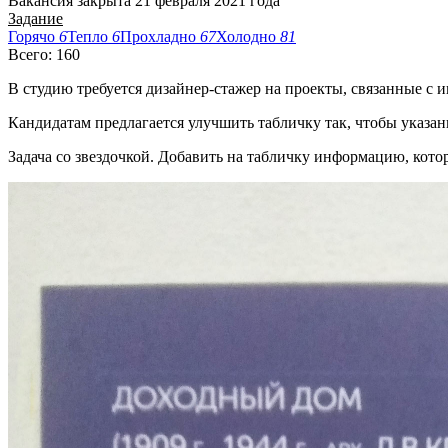
Вакансия закрыта 21 февраля 2021 года
Задание
Горячо
6
Тепло
6
Прохладно
67
Холодно
81
Всего: 160
В студию требуется дизайнер-стажер на проекты, связанные с
Кандидатам предлагается улучшить табличку так, чтобы указан
Задача со звездочкой. Добавить на табличку информацию, кот