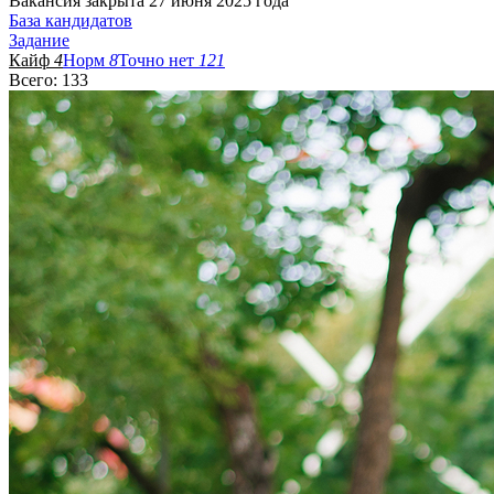
Вакансия закрыта 27 июня 2025 года
База кандидатов
Задание
Кайф
4
Норм
8
Точно нет
121
Всего: 133