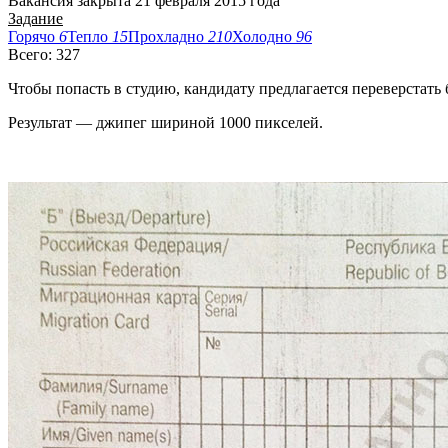
Вакансия закрыта 21 февраля 2015 года
Задание
Горячо
6
Тепло
15
Прохладно
210
Холодно
96
Всего: 327
Чтобы попасть в студию, кандидату предлагается переверстать 
Результат — джипег шириной 1000 пикселей.