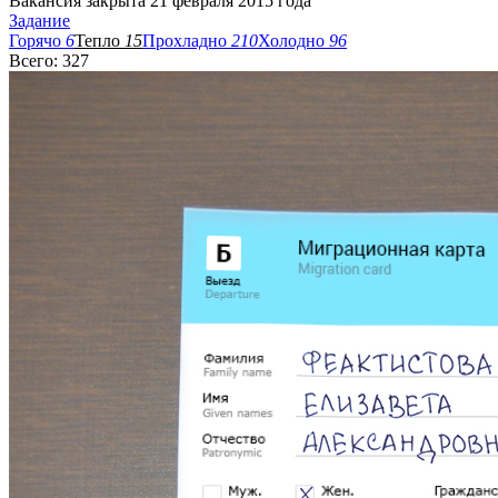
Вакансия закрыта 21 февраля 2015 года
Задание
Горячо
6
Тепло
15
Прохладно
210
Холодно
96
Всего: 327