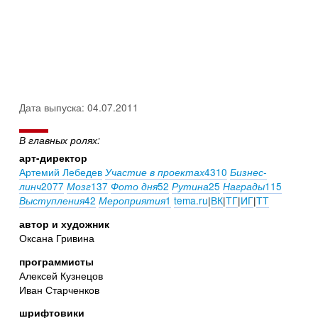
Дата выпуска: 04.07.2011
В главных ролях:
арт-директор
Артемий Лебедев
4310
Участие в проектах
Бизнес-
2077
137
52
25
115
линч
Мозг
Фото дня
Рутина
Награды
42
1
tema.ru
|
ВК
|
ТГ
|
ИГ
|
ТТ
Выступления
Мероприятия
автор и художник
Оксана Гривина
программисты
Алексей Кузнецов
Иван Старченков
шрифтовики