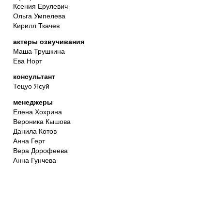
Ксения Ерулевич
Ольга Умпелева
Кирилл Ткачев
актеры озвучивания
Маша Трушкина
Ева Норт
консультант
Тецуо Ясуй
менеджеры
Елена Хохрина
Вероника Кышова
Данила Котов
Анна Герт
Вера Дорофеева
Анна Гунчева