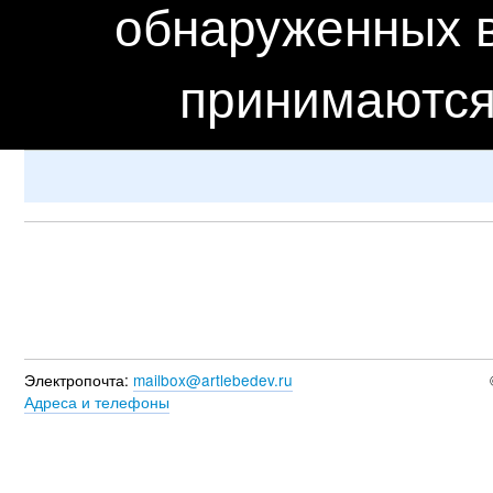
обнаруженных в
принимаются
Электропочта:
mailbox@artlebedev.ru
Адреса и телефоны