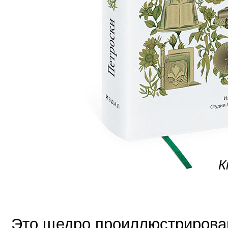
К
Это щедро проиллюстрирова