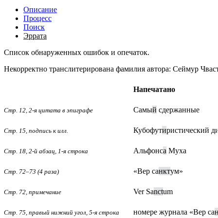
Описание
Процесс
Поиск
Эррата
Список обнаруженных ошибок и опечаток.
Некорректно транслитерирована фамилия автора: Сеймур Чваст
Напечатано
Самы
й
сдержанные
Стр. 12,
2-я цитата
в эпиграфе
Кубофут
и
ристический д
Стр. 15, подпись к илл.
Альфонс
а
Муха
Стр. 18,
2-й
абзац,
1-я
строка
«Вер са
нкт
ум»
Стр. 72–73 (4 раза)
Ver Sa
nct
um
Стр. 72, примечание
номере журнала «Вер са
Стр. 75, правый нижний угол,
5-я
строка