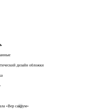
ь
анные
тический дизайн обложки
ха
»
ала «Вер са
кр
ум»