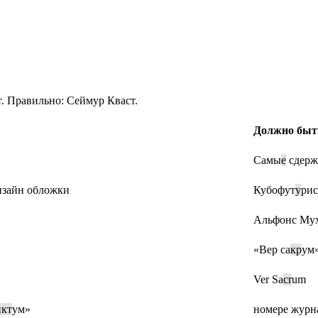
. Правильно: Сеймур Кваст.
Должно быт
Самы
е
сдерж
изайн обложки
Кубофут
у
рис
Альфонс Му
«Вер са
кр
ум
Ver Sa
cr
um
нкт
ум»
номере журн